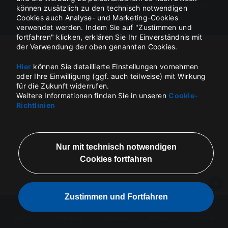
© 2026 Hörmann
Impressum
Datenschutz
können zusätzlich zu den technisch notwendigen
Cookies auch Analyse- und Marketing-Cookies
Cookie-Richtlinien
AGB
verwendet werden. Indem Sie auf "Zustimmen und
fortfahren" klicken, erklären Sie Ihr Einverständnis mit
der Verwendung der oben genannten Cookies.
Hier
können Sie detaillierte Einstellungen vornehmen
oder Ihre Einwilligung (ggf. auch teilweise) mit Wirkung
für die Zukunft widerrufen.
Weitere Informationen finden Sie in unseren
Cookie-
Richtlinien
Interaktiv
Produkte
Über uns
Kontakt
Aktionen