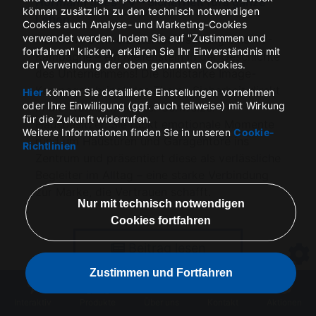
Hörmann goes TV – Sicherheit fürs ganze
können zusätzlich zu den technisch notwendigen
Leben
Cookies auch Analyse- und Marketing-Cookies
verwendet werden. Indem Sie auf "Zustimmen und
Hörmann Schweiz startet erstmalig eine TV-
fortfahren" klicken, erklären Sie Ihr Einverständnis mit
Kampagne – ein Meilenstein in der Geschichte
der Verwendung der oben genannten Cookies.
des Unternehmens! Die bildstarke Image-
Kampagne bringt das Thema Sicherheit direkt
Hier
können Sie detaillierte Einstellungen vornehmen
oder Ihre Einwilligung (ggf. auch teilweise) mit Wirkung
in die Wohnzimmer der Schweizer
für die Zukunft widerrufen.
Hausbesitzer. Sie rückt emotionale Momente
Weitere Informationen finden Sie in unseren
Cookie-
rund um Haustüren und Garagentore ins
Richtlinien
Zentrum und präsentiert diese als verlässliche
Begleiter im Alltag – eine starke Verbindung
zur Marke, die Vertrauen schafft.
Beitrag lesen
Interaktiv
Produkte
Über uns
Kontakt
Aktionen